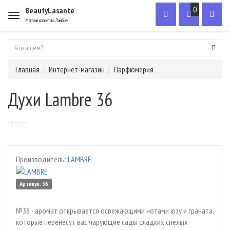
0
BeautyLasante
Меню
Магазин косметики Ламбре
Главная
Интернет-магазин
Парфюмерия
Духи Lambre 36
Производитель:
LAMBRE
Артикул: 36
Новинка
№36 - аромат открывается освежающими нотами юзу и граната,
которые перенесут вас чарующие сады сладких спелых